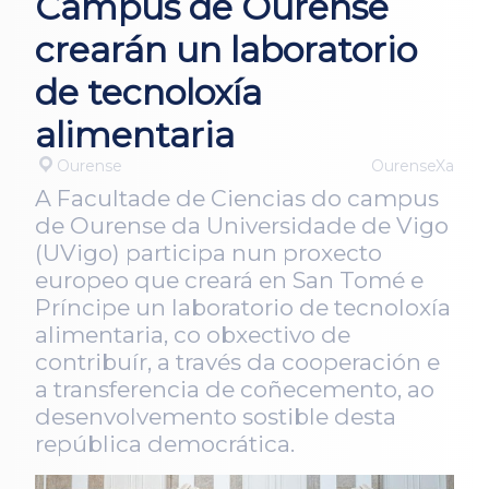
Campus de Ourense
crearán un laboratorio
de tecnoloxía
alimentaria
Ourense
OurenseXa
A Facultade de Ciencias do campus
de Ourense da Universidade de Vigo
(UVigo) participa nun proxecto
europeo que creará en San Tomé e
Príncipe un laboratorio de tecnoloxía
alimentaria, co obxectivo de
contribuír, a través da cooperación e
a transferencia de coñecemento, ao
desenvolvemento sostible desta
república democrática.