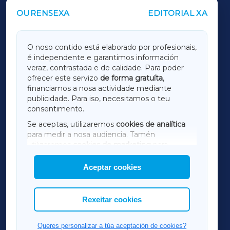
OURENSEXA
EDITORIAL XA
OUTROS PERIÓDICOS
GALICIAXA
O noso contido está elaborado por profesionais,
é independente e garantimos información
LUGOXA
veraz, contrastada e de calidade. Para poder
ofrecer este servizo
de forma gratuíta
,
financiamos a nosa actividade mediante
TERRACHAXA
publicidade. Para iso, necesitamos o teu
consentimento.
SARRIAXA
Se aceptas, utilizaremos
cookies de analítica
para medir a nosa audiencia. Tamén
AMARIÑAXA
utilizaremos
cookies de marketing
para
mostrar publicidade de terceiros.
Aceptar cookies
RIBEIRASACRAXA
Así mesmo, podes personalizar a elección das
cookies que desexas permitir.
ACORUÑAXA
Rexeitar cookies
FERROLXA
Queres personalizar a túa aceptación de cookies?