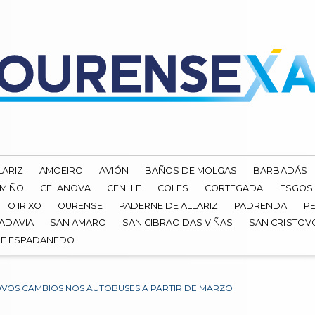
LARIZ
AMOEIRO
AVIÓN
BAÑOS DE MOLGAS
BARBADÁS
 MIÑO
CELANOVA
CENLLE
COLES
CORTEGADA
ESGOS
O IRIXO
OURENSE
PADERNE DE ALLARIZ
PADRENDA
PE
ADAVIA
SAN AMARO
SAN CIBRAO DAS VIÑAS
SAN CRISTOV
DE ESPADANEDO
VOS CAMBIOS NOS AUTOBUSES A PARTIR DE MARZO