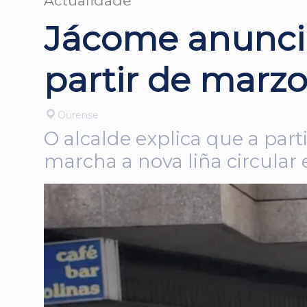
Actualidade
Jácome anunci
partir de marz
Ourense
O alcalde explica que a par
marcha a nova liña circula