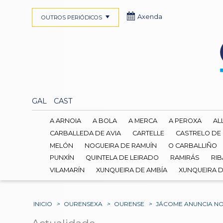
Axenda
OUTROS PERIÓDICOS
GAL
CAST
A ARNOIA
A BOLA
A MERCA
A PEROXA
AL
CARBALLEDA DE AVIA
CARTELLE
CASTRELO DE
MELÓN
NOGUEIRA DE RAMUÍN
O CARBALLIÑO
PUNXÍN
QUINTELA DE LEIRADO
RAMIRÁS
RIB
VILAMARÍN
XUNQUEIRA DE AMBÍA
XUNQUEIRA 
INICIO
>
OURENSEXA
>
OURENSE
>
JÁCOME ANUNCIA NO