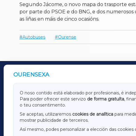
Segundo Jácome, o novo mapa do trasporte está a
por parte do PSOE e do BNG, e dos numerosos ca
as liñas en máis de cinco ocasións.
Autobuses
Ourense
OURENSEXA
OUTROS PERIÓDICOS
GALICIAXA
LUGOX
O noso contido está elaborado por profesionais, é inde
Para poder ofrecer este servizo
de forma gratuíta
, fin
AMARIÑAXA
RIBEIR
o teu consentimento.
OURENSEXA
Se aceptas, utilizaremos
cookies de analítica
para medir
mostrar publicidade de terceiros.
Así mesmo, podes personalizar a elección das cookies 