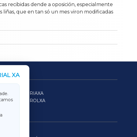
cas recibidas dende a oposición, especialmente
liñas, que en tan só un mes viron modificadas
IAL XA
SARRIAXA
ade.
itamos
FERROLXA
a