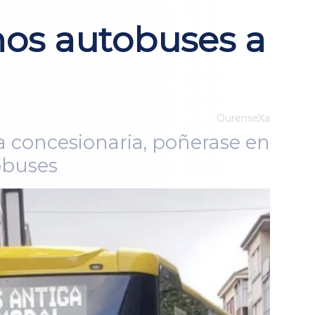
os autobuses a
OurenseXa
a concesionaria, poñerase en
obuses