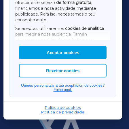
ofrecer este servizo
de forma gratuíta
,
financiamos a nosa actividade mediante
TERRACHAXA
publicidade. Para iso, necesitamos o teu
consentimento.
SARRIAXA
Se aceptas, utilizaremos
cookies de analítica
para medir a nosa audiencia. Tamén
AMARIÑAXA
utilizaremos
cookies de marketing
para
mostrar publicidade de terceiros.
Aceptar cookies
RIBEIRASACRAXA
Así mesmo, podes personalizar a elección das
cookies que desexas permitir.
ACORUÑAXA
Rexeitar cookies
FERROLXA
Queres personalizar a túa aceptación de cookies?
Faino aquí.
OURENSEXA
Política de cookies
Política de privacidade