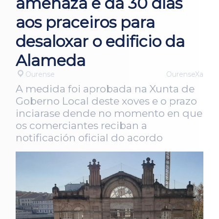
amenaza e dá 30 días
aos praceiros para
desaloxar o edificio da
Alameda
Ourense
OurenseXa
A medida foi aprobada na Xunta de
Goberno Local deste xoves e o prazo
inciarase dende no momento en que
os comerciantes reciban a
notificación oficial do acordo