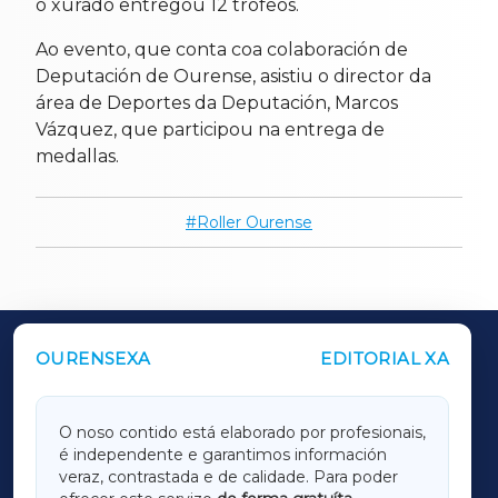
o xurado entregou 12 trofeos.
Ao evento, que conta coa colaboración de
Deputación de Ourense, asistiu o director da
área de Deportes da Deputación, Marcos
Vázquez, que participou na entrega de
medallas.
Roller Ourense
OURENSEXA
EDITORIAL XA
OUTROS PERIÓDICOS
GALICIAXA
O noso contido está elaborado por profesionais,
é independente e garantimos información
LUGOXA
veraz, contrastada e de calidade. Para poder