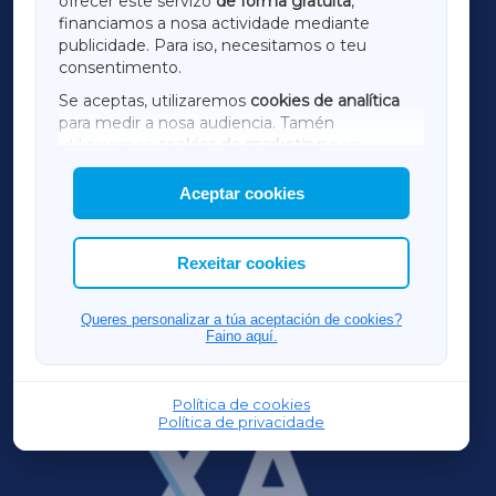
ofrecer este servizo
de forma gratuíta
,
financiamos a nosa actividade mediante
TERRACHAXA
publicidade. Para iso, necesitamos o teu
consentimento.
SARRIAXA
Se aceptas, utilizaremos
cookies de analítica
para medir a nosa audiencia. Tamén
AMARIÑAXA
utilizaremos
cookies de marketing
para
mostrar publicidade de terceiros.
Aceptar cookies
RIBEIRASACRAXA
Así mesmo, podes personalizar a elección das
cookies que desexas permitir.
ACORUÑAXA
Rexeitar cookies
FERROLXA
Queres personalizar a túa aceptación de cookies?
Faino aquí.
OURENSEXA
Política de cookies
Política de privacidade