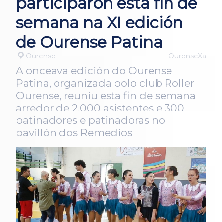
participaron esta fin de
semana na XI edición
de Ourense Patina
Ourense
OurenseXa
A onceava edición do Ourense
Patina, organizada polo club Roller
Ourense, reuniu esta fin de semana
arredor de 2.000 asistentes e 300
patinadores e patinadoras no
pavillón dos Remedios