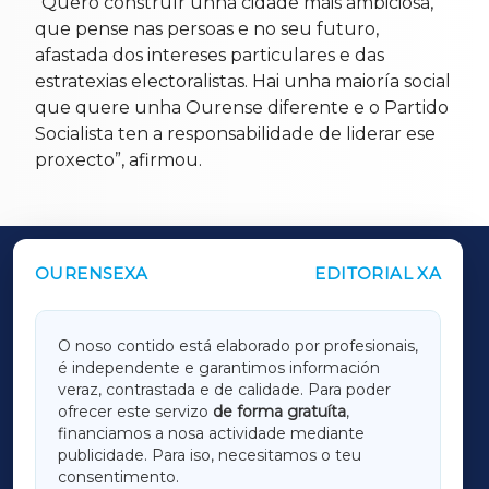
“Quero construír unha cidade máis ambiciosa,
que pense nas persoas e no seu futuro,
afastada dos intereses particulares e das
estratexias electoralistas. Hai unha maioría social
que quere unha Ourense diferente e o Partido
Socialista ten a responsabilidade de liderar ese
proxecto”, afirmou.
OURENSEXA
EDITORIAL XA
OUTROS PERIÓDICOS
GALICIAXA
O noso contido está elaborado por profesionais,
é independente e garantimos información
LUGOXA
veraz, contrastada e de calidade. Para poder
ofrecer este servizo
de forma gratuíta
,
financiamos a nosa actividade mediante
TERRACHAXA
publicidade. Para iso, necesitamos o teu
consentimento.