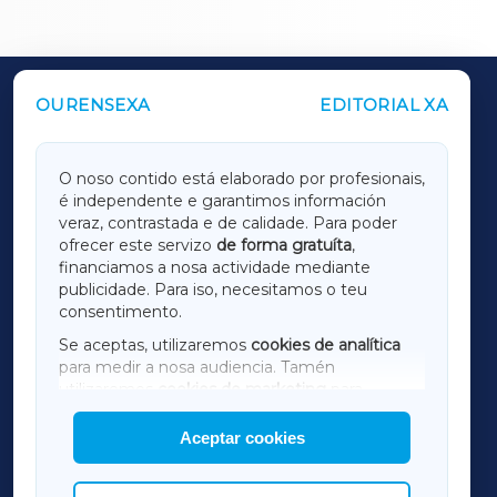
OURENSEXA
EDITORIAL XA
OUTROS PERIÓDICOS
GALICIAXA
O noso contido está elaborado por profesionais,
é independente e garantimos información
LUGOXA
veraz, contrastada e de calidade. Para poder
ofrecer este servizo
de forma gratuíta
,
financiamos a nosa actividade mediante
TERRACHAXA
publicidade. Para iso, necesitamos o teu
consentimento.
SARRIAXA
Se aceptas, utilizaremos
cookies de analítica
para medir a nosa audiencia. Tamén
AMARIÑAXA
utilizaremos
cookies de marketing
para
mostrar publicidade de terceiros.
Aceptar cookies
RIBEIRASACRAXA
Así mesmo, podes personalizar a elección das
cookies que desexas permitir.