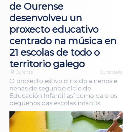
de Ourense
desenvolveu un
proxecto educativo
centrado na música en
21 escolas de todo o
territorio galego
Ourense
OurenseXa
O proxecto estivo dirixido a nenos e
nenas de segundo ciclo de
Educación Infantil así como para os
pequenos das escolas infantís