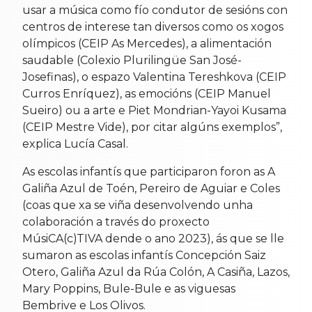
usar a música como fío condutor de sesións con
centros de interese tan diversos como os xogos
olímpicos (CEIP As Mercedes), a alimentación
saudable (Colexio Plurilingüe San José-
Josefinas), o espazo Valentina Tereshkova (CEIP
Curros Enríquez), as emocións (CEIP Manuel
Sueiro) ou a arte e Piet Mondrian-Yayoi Kusama
(CEIP Mestre Vide), por citar algúns exemplos”,
explica Lucía Casal.
As escolas infantís que participaron foron as A
Galiña Azul de Toén, Pereiro de Aguiar e Coles
(coas que xa se viña desenvolvendo unha
colaboración a través do proxecto
MúsiCA(c)TIVA dende o ano 2023), ás que se lle
sumaron as escolas infantís Concepción Saiz
Otero, Galiña Azul da Rúa Colón, A Casiña, Lazos,
Mary Poppins, Bule-Bule e as viguesas
Bembrive e Los Olivos.