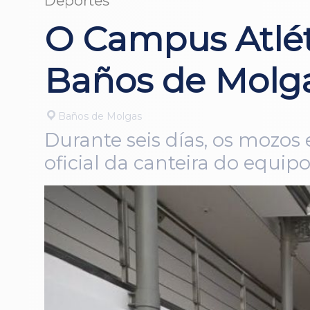
Deportes
O Campus Atlét
Baños de Molg
Baños de Molgas
Durante seis días, os mozos
oficial da canteira do equi