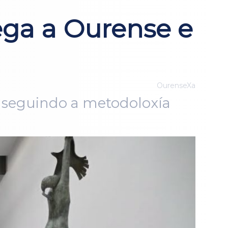
ega a Ourense e
OurenseXa
n seguindo a metodoloxía