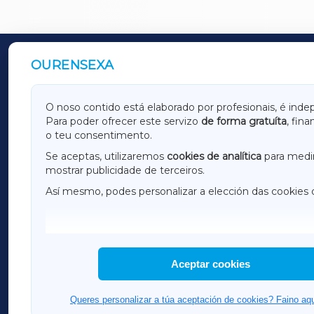
OURENSEXA
OUTROS PERIÓDICOS
GALICIAXA
LUGOX
O noso contido está elaborado por profesionais, é inde
Para poder ofrecer este servizo
de forma gratuíta
, fin
AMARIÑAXA
RIBEIR
o teu consentimento.
OURENSEXA
Se aceptas, utilizaremos
cookies de analítica
para medir
mostrar publicidade de terceiros.
Así mesmo, podes personalizar a elección das cookies 
F
I
H
Aceptar cookies
Queres personalizar a túa aceptación de cookies? Faino aqu