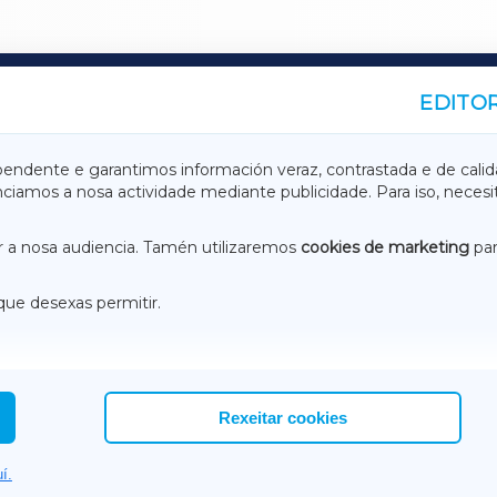
EDITOR
A
TERRACHAXA
pendente e garantimos información veraz, contrastada e de calid
anciamos a nosa actividade mediante publicidade. Para iso, neces
ASACRAXA
ACORUÑAXA
 a nosa audiencia. Tamén utilizaremos
cookies de marketing
par
que desexas permitir.
ACEBOOK
CONTACTO
NSTAGRAM
EMEROTECA
Rexeitar cookies
í.