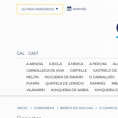
Axenda
OUTROS PERIÓDICOS
GAL
CAST
A ARNOIA
A BOLA
A MERCA
A PEROXA
AL
CARBALLEDA DE AVIA
CARTELLE
CASTRELO DE
MELÓN
NOGUEIRA DE RAMUÍN
O CARBALLIÑO
PUNXÍN
QUINTELA DE LEIRADO
RAMIRÁS
RIB
VILAMARÍN
XUNQUEIRA DE AMBÍA
XUNQUEIRA 
INICIO
>
OURENSEXA
>
BAÑOS DE MOLGAS
>
O CAMPUS 