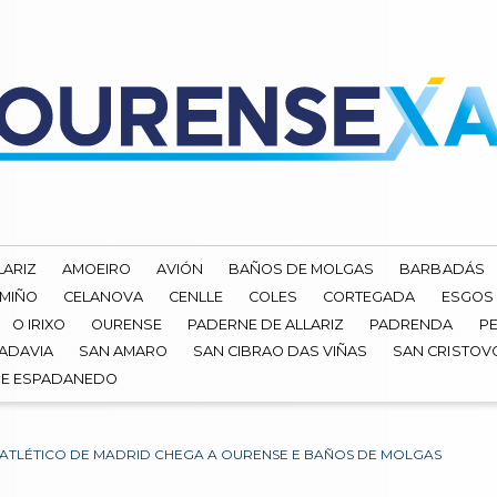
LARIZ
AMOEIRO
AVIÓN
BAÑOS DE MOLGAS
BARBADÁS
 MIÑO
CELANOVA
CENLLE
COLES
CORTEGADA
ESGOS
O IRIXO
OURENSE
PADERNE DE ALLARIZ
PADRENDA
PE
ADAVIA
SAN AMARO
SAN CIBRAO DAS VIÑAS
SAN CRISTOV
DE ESPADANEDO
ATLÉTICO DE MADRID CHEGA A OURENSE E BAÑOS DE MOLGAS