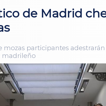
ico de Madrid ch
as
 e mozas participantes adestrará
po madrileño