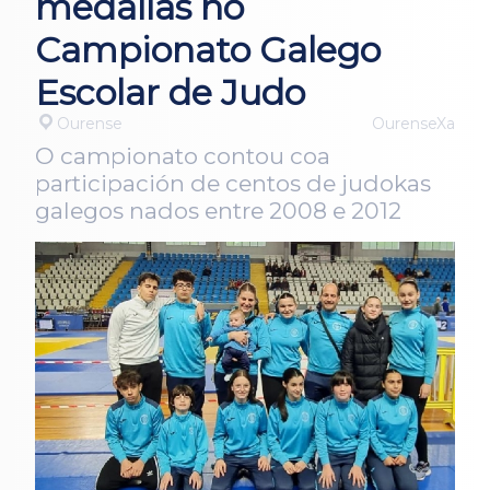
medallas no
Campionato Galego
Escolar de Judo
Ourense
OurenseXa
O campionato contou coa
participación de centos de judokas
galegos nados entre 2008 e 2012