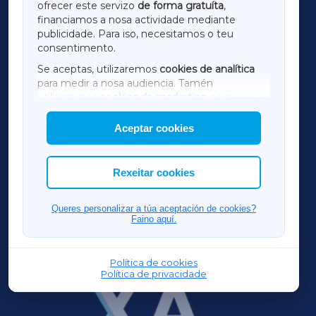
ofrecer este servizo
de forma gratuíta
,
financiamos a nosa actividade mediante
TERRACHAXA
publicidade. Para iso, necesitamos o teu
consentimento.
SARRIAXA
Se aceptas, utilizaremos
cookies de analítica
para medir a nosa audiencia. Tamén
AMARIÑAXA
utilizaremos
cookies de marketing
para
mostrar publicidade de terceiros.
Aceptar cookies
RIBEIRASACRAXA
Así mesmo, podes personalizar a elección das
cookies que desexas permitir.
ACORUÑAXA
Rexeitar cookies
FERROLXA
Queres personalizar a túa aceptación de cookies?
Faino aquí.
OURENSEXA
Política de cookies
Política de privacidade