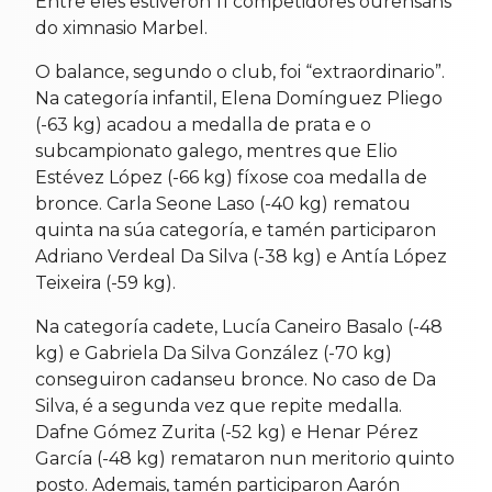
Entre eles estiveron 11 competidores ourensáns
do ximnasio Marbel.
O balance, segundo o club, foi “extraordinario”.
Na categoría infantil, Elena Domínguez Pliego
(-63 kg) acadou a medalla de prata e o
subcampionato galego, mentres que Elio
Estévez López (-66 kg) fíxose coa medalla de
bronce. Carla Seone Laso (-40 kg) rematou
quinta na súa categoría, e tamén participaron
Adriano Verdeal Da Silva (-38 kg) e Antía López
Teixeira (-59 kg).
Na categoría cadete, Lucía Caneiro Basalo (-48
kg) e Gabriela Da Silva González (-70 kg)
conseguiron cadanseu bronce. No caso de Da
Silva, é a segunda vez que repite medalla.
Dafne Gómez Zurita (-52 kg) e Henar Pérez
García (-48 kg) remataron nun meritorio quinto
posto. Ademais, tamén participaron Aarón