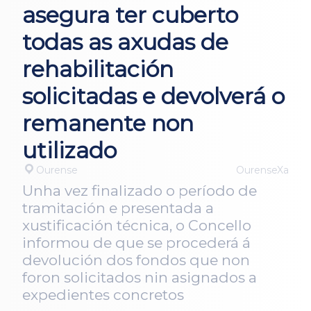
asegura ter cuberto
todas as axudas de
rehabilitación
solicitadas e devolverá o
remanente non
utilizado
Ourense
OurenseXa
Unha vez finalizado o período de
tramitación e presentada a
xustificación técnica, o Concello
informou de que se procederá á
devolución dos fondos que non
foron solicitados nin asignados a
expedientes concretos