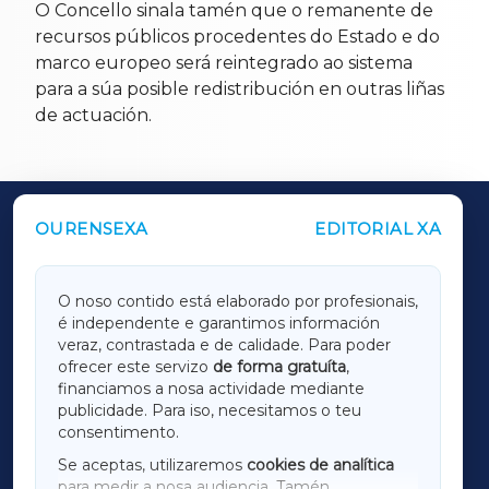
O Concello sinala tamén que o remanente de
recursos públicos procedentes do Estado e do
marco europeo será reintegrado ao sistema
para a súa posible redistribución en outras liñas
de actuación.
OURENSEXA
EDITORIAL XA
OUTROS PERIÓDICOS
GALICIAXA
O noso contido está elaborado por profesionais,
é independente e garantimos información
LUGOXA
veraz, contrastada e de calidade. Para poder
ofrecer este servizo
de forma gratuíta
,
financiamos a nosa actividade mediante
TERRACHAXA
publicidade. Para iso, necesitamos o teu
consentimento.
SARRIAXA
Se aceptas, utilizaremos
cookies de analítica
para medir a nosa audiencia. Tamén