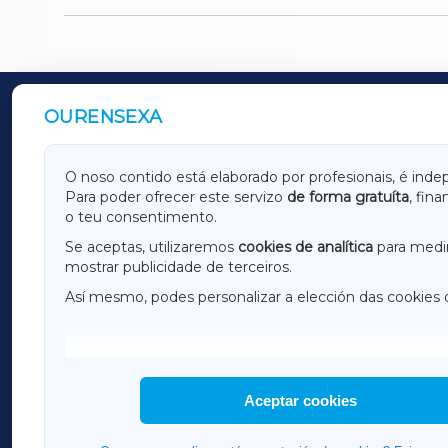
OURENSEXA
OUTROS PERIÓDICOS
GALICIAXA
LUGOX
O noso contido está elaborado por profesionais, é inde
Para poder ofrecer este servizo
de forma gratuíta
, fin
AMARIÑAXA
RIBEIR
o teu consentimento.
OURENSEXA
Se aceptas, utilizaremos
cookies de analítica
para medir
mostrar publicidade de terceiros.
Así mesmo, podes personalizar a elección das cookies 
F
I
H
Aceptar cookies