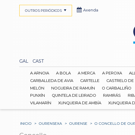
Axenda
OUTROS PERIÓDICOS
GAL
CAST
A ARNOIA
A BOLA
A MERCA
A PEROXA
AL
CARBALLEDA DE AVIA
CARTELLE
CASTRELO DE
MELÓN
NOGUEIRA DE RAMUÍN
O CARBALLIÑO
PUNXÍN
QUINTELA DE LEIRADO
RAMIRÁS
RIB
VILAMARÍN
XUNQUEIRA DE AMBÍA
XUNQUEIRA 
INICIO
>
OURENSEXA
>
OURENSE
>
O CONCELLO DE OUR