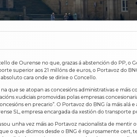
cello de Ourense no que, grazas á abstención do PP, o 
porte superior aos 21 millóns de euros, o Portavoz do BN
absoluto cara onde se dirixe o Concello.
n na que se atopan as concesións administrativas e máis
cións xudiciais promovidas polas empresas concesionaria
ncesións en precario”. O Portavoz do BNG ía máis alá e 
ense SL, empresa encargada da xestión do transporte pú
usou unha vez máis ao Portavoz nacionalista de mentir 
e que o que dicimos desde o BNG é rigurosamente cert, 