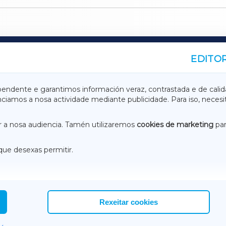
EDITOR
A
TERRACHAXA
pendente e garantimos información veraz, contrastada e de calid
anciamos a nosa actividade mediante publicidade. Para iso, neces
ASACRAXA
ACORUÑAXA
 a nosa audiencia. Tamén utilizaremos
cookies de marketing
par
que desexas permitir.
ACEBOOK
CONTACTO
NSTAGRAM
EMEROTECA
Rexeitar cookies