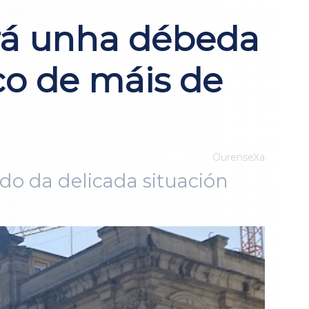
rá unha débeda
co de máis de
OurenseXa
o da delicada situación