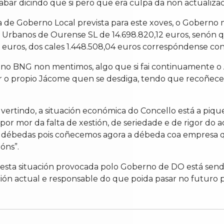
bar dicindo que si pero que era culpa da non actualizaci
ta de Goberno Local prevista para este xoves, o Gobern
rbanos de Ourense SL de 14.698.820,12 euros, senón qu
77 euros, dos cales 1.448.508,04 euros correspóndense co
 no BNG non mentimos, algo que si fai continuamente o 
ser o propio Jácome quen se desdiga, tendo que recoñec
vertindo, a situación económica do Concello está a piqu
 por mor da falta de xestión, de seriedade e de rigor do
débedas pois coñecemos agora a débeda coa empresa q
óns”.
“esta situación provocada polo Goberno de DO está sen
ción actual e responsable do que poida pasar no futuro 