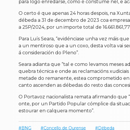
para logo enredarse, como é constume nel, e aca
O certo é que apenas 24 horas despois, na Xun
débeda a 31 de decembro de 2023 coa empresa U
a 25P/2024, por un importe total de 16.661.861,
Para Luís Seara, “evidénciase unha vez máis que
a un mentiroso que a un coxo, desta volta vai 
á consideración do Pleno”.
Seara adianta que “tal e como levamos meses ad
quebra técnica e onde as reclamacións xudiciais
metade do remanente, estea comprometido en 
canto ascenden as débedas do resto das concesi
O Portavoz nacionalista remata afirmando que 
onte, por un Partido Popular cómplice da situa
estourar en calquera momento”.
BNG
Concello de Ourense
Débeda