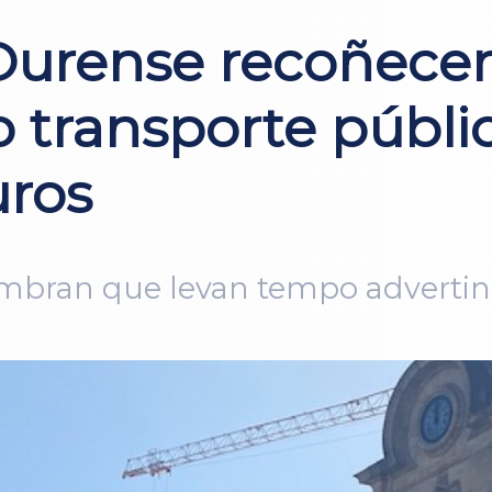
 Ourense recoñece
 transporte públi
uros
bran que levan tempo advertind