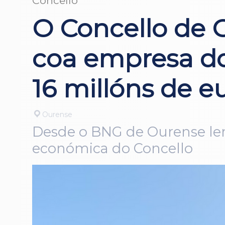
Concello
O Concello de
coa empresa do
16 millóns de e
Ourense
Desde o BNG de Ourense lem
económica do Concello