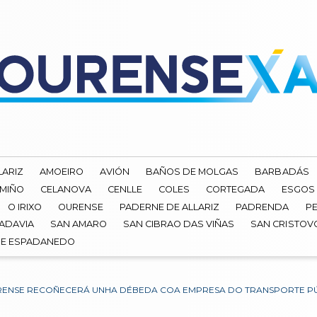
LARIZ
AMOEIRO
AVIÓN
BAÑOS DE MOLGAS
BARBADÁS
 MIÑO
CELANOVA
CENLLE
COLES
CORTEGADA
ESGOS
O IRIXO
OURENSE
PADERNE DE ALLARIZ
PADRENDA
PE
ADAVIA
SAN AMARO
SAN CIBRAO DAS VIÑAS
SAN CRISTOV
DE ESPADANEDO
ENSE RECOÑECERÁ UNHA DÉBEDA COA EMPRESA DO TRANSPORTE PÚBL