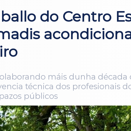
ballo do Centro E
adis acondicion
iro
laborando máis dunha década da
lvencia técnica dos profesionais 
pazos públicos