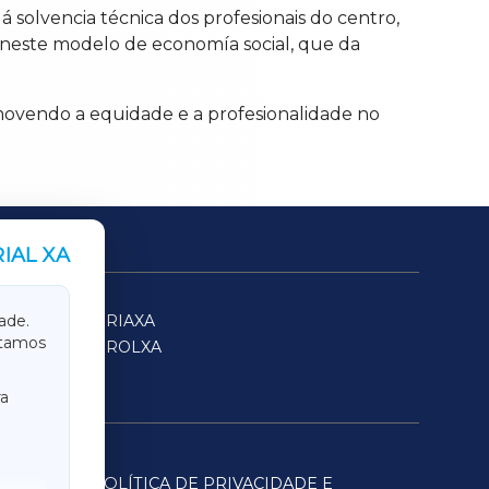
 á solvencia técnica dos profesionais do centro,
 neste modelo de economía social, que da
movendo a equidade e a profesionalidade no
IAL XA
SARRIAXA
ade.
itamos
FERROLXA
a
POLÍTICA DE PRIVACIDADE E