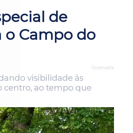
special de
a o Campo do
OurenseXa
ndo visibilidade ás
do centro, ao tempo que