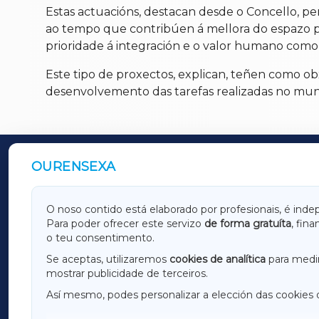
Estas actuacións, destacan desde o Concello, perm
ao tempo que contribúen á mellora do espazo p
prioridade á integración e o valor humano como
Este tipo de proxectos, explican, teñen como o
desenvolvemento das tarefas realizadas no muni
OURENSEXA
OUTROS PERIÓDICOS
GALICIAXA
LUGOX
O noso contido está elaborado por profesionais, é inde
Para poder ofrecer este servizo
de forma gratuíta
, fin
AMARIÑAXA
RIBEIR
o teu consentimento.
OURENSEXA
Se aceptas, utilizaremos
cookies de analítica
para medir
mostrar publicidade de terceiros.
Así mesmo, podes personalizar a elección das cookies 
F