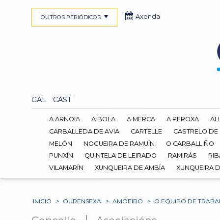
Axenda
OUTROS PERIÓDICOS
GAL
CAST
A ARNOIA
A BOLA
A MERCA
A PEROXA
AL
CARBALLEDA DE AVIA
CARTELLE
CASTRELO DE
MELÓN
NOGUEIRA DE RAMUÍN
O CARBALLIÑO
PUNXÍN
QUINTELA DE LEIRADO
RAMIRÁS
RIB
VILAMARÍN
XUNQUEIRA DE AMBÍA
XUNQUEIRA 
INICIO
>
OURENSEXA
>
AMOEIRO
>
O EQUIPO DE TRABA
|