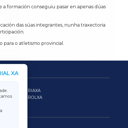
e a formación conseguiu pasar en apenas dúas
cación das súas integrantes, nunha traxectoria
ticipación.
para o atletismo provincial.
IAL XA
SARRIAXA
ade.
itamos
FERROLXA
a