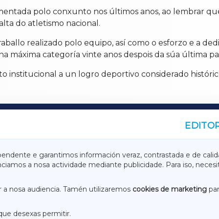
entada polo conxunto nos últimos anos, ao lembrar qu
lta do atletismo nacional.
allo realizado polo equipo, así como o esforzo e a dedi
 máxima categoría vinte anos despois da súa última par
nstitucional a un logro deportivo considerado histórico 
EDITOR
A
TERRACHAXA
pendente e garantimos información veraz, contrastada e de calid
anciamos a nosa actividade mediante publicidade. Para iso, neces
ASACRAXA
ACORUÑAXA
 a nosa audiencia. Tamén utilizaremos
cookies de marketing
par
que desexas permitir.