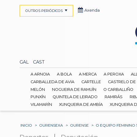
Axenda
OUTROS PERIÓDICOS
GAL
CAST
A ARNOIA
A BOLA
A MERCA
A PEROXA
AL
CARBALLEDA DE AVIA
CARTELLE
CASTRELO DE
MELÓN
NOGUEIRA DE RAMUÍN
O CARBALLIÑO
PUNXÍN
QUINTELA DE LEIRADO
RAMIRÁS
RIB
VILAMARÍN
XUNQUEIRA DE AMBÍA
XUNQUEIRA 
INICIO
>
OURENSEXA
>
OURENSE
>
O EQUIPO FEMININO
|