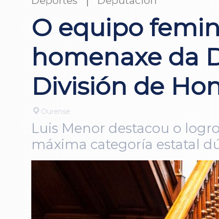
Deportes
Deputación
O equipo femin
homenaxe da De
División de Ho
Ourense
Luis Menor destacou o logro
máxima categoría estatal d