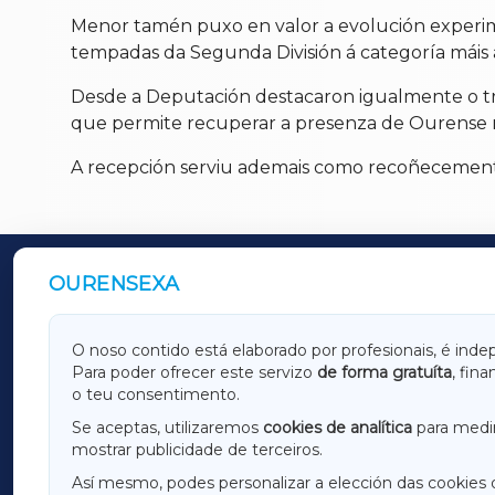
Menor tamén puxo en valor a evolución experim
tempadas da Segunda División á categoría máis a
Desde a Deputación destacaron igualmente o trab
que permite recuperar a presenza de Ourense na
A recepción serviu ademais como recoñecemento i
OURENSEXA
OUTROS PERIÓDICOS
GALICIAXA
LUGOX
O noso contido está elaborado por profesionais, é inde
Para poder ofrecer este servizo
de forma gratuíta
, fin
AMARIÑAXA
RIBEIR
o teu consentimento.
OURENSEXA
Se aceptas, utilizaremos
cookies de analítica
para medir
mostrar publicidade de terceiros.
Así mesmo, podes personalizar a elección das cookies 