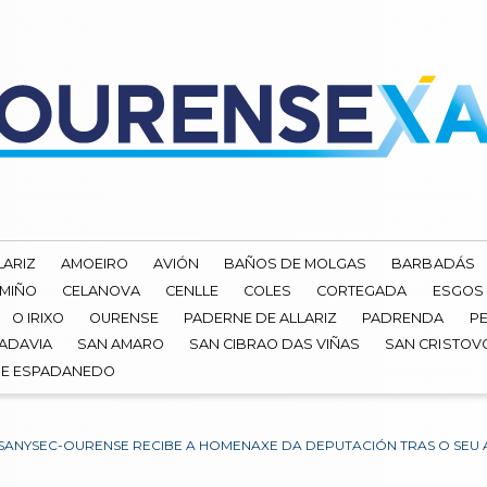
LARIZ
AMOEIRO
AVIÓN
BAÑOS DE MOLGAS
BARBADÁS
 MIÑO
CELANOVA
CENLLE
COLES
CORTEGADA
ESGOS
O IRIXO
OURENSE
PADERNE DE ALLARIZ
PADRENDA
PE
ADAVIA
SAN AMARO
SAN CIBRAO DAS VIÑAS
SAN CRISTOV
DE ESPADANEDO
 SANYSEC-OURENSE RECIBE A HOMENAXE DA DEPUTACIÓN TRAS O SEU 