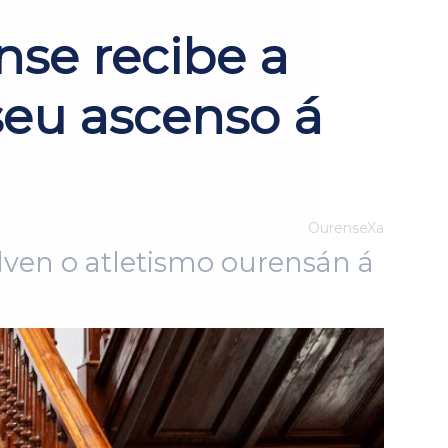
se recibe a
seu ascenso á
OurenseXa
lven o atletismo ourensán á