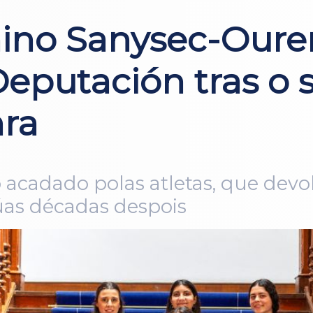
ino Sanysec-Ouren
putación tras o 
nra
 acadado polas atletas, que devo
úas décadas despois