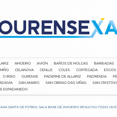
LARIZ
AMOEIRO
AVIÓN
BAÑOS DE MOLGAS
BARBADÁS
 MIÑO
CELANOVA
CENLLE
COLES
CORTEGADA
ESGOS
O IRIXO
OURENSE
PADERNE DE ALLARIZ
PADRENDA
PE
ADAVIA
SAN AMARO
SAN CIBRAO DAS VIÑAS
SAN CRISTOV
DE ESPADANEDO
MANA SANTA DE FÚTBOL SALA BASE DE AMOEIRO RESULTOU TODO UN É