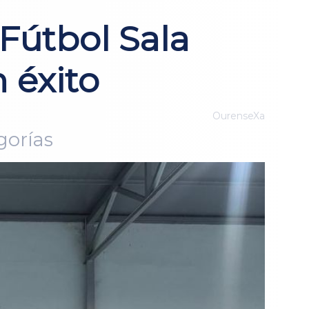
Fútbol Sala
 éxito
OurenseXa
gorías