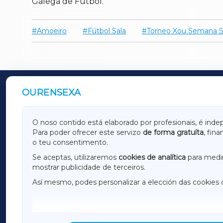
Galega de Fútbol.
Amoeiro
Fútbol Sala
Torneo Xou Semana S
OURENSEXA
OUTROS PERIÓDICOS
GALICIAXA
LUGOX
O noso contido está elaborado por profesionais, é inde
Para poder ofrecer este servizo
de forma gratuíta
, fin
AMARIÑAXA
RIBEIR
o teu consentimento.
OURENSEXA
Se aceptas, utilizaremos
cookies de analítica
para medir
mostrar publicidade de terceiros.
Así mesmo, podes personalizar a elección das cookies 
F
I
H