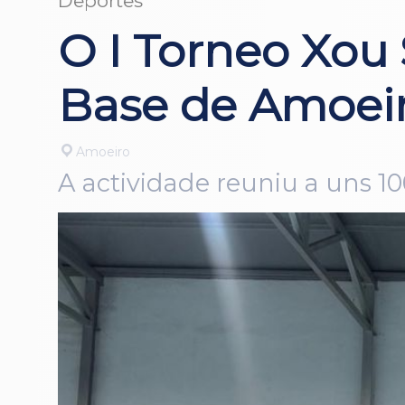
Deportes
O I Torneo Xou
Base de Amoeir
Amoeiro
A actividade reuniu a uns 10