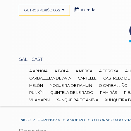
Axenda
OUTROS PERIÓDICOS
GAL
CAST
A ARNOIA
A BOLA
A MERCA
A PEROXA
AL
CARBALLEDA DE AVIA
CARTELLE
CASTRELO DE
MELÓN
NOGUEIRA DE RAMUÍN
O CARBALLIÑO
PUNXÍN
QUINTELA DE LEIRADO
RAMIRÁS
RIB
VILAMARÍN
XUNQUEIRA DE AMBÍA
XUNQUEIRA 
INICIO
>
OURENSEXA
>
AMOEIRO
>
O I TORNEO XOU SE