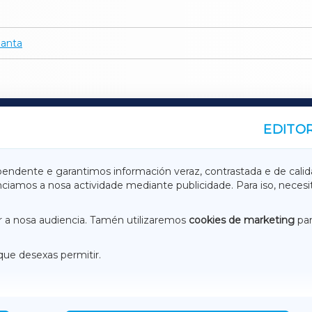
anta
EDITOR
A
TERRACHAXA
pendente e garantimos información veraz, contrastada e de calid
anciamos a nosa actividade mediante publicidade. Para iso, neces
ASACRAXA
ACORUÑAXA
 a nosa audiencia. Tamén utilizaremos
cookies de marketing
par
que desexas permitir.
ACEBOOK
CONTACTO
NSTAGRAM
EMEROTECA