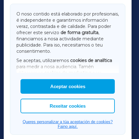
GALICIAXA
O noso contido está elaborado por profesionais,
é independente e garantimos información
LUGOXA
veraz, contrastada e de calidade. Para poder
ofrecer este servizo
de forma gratuíta
,
financiamos a nosa actividade mediante
TERRACHAXA
publicidade. Para iso, necesitamos o teu
consentimento.
SARRIAXA
Se aceptas, utilizaremos
cookies de analítica
para medir a nosa audiencia. Tamén
AMARIÑAXA
utilizaremos
cookies de marketing
para
mostrar publicidade de terceiros.
Aceptar cookies
RIBEIRASACRAXA
Así mesmo, podes personalizar a elección das
cookies que desexas permitir.
ACORUÑAXA
Rexeitar cookies
FERROLXA
Queres personalizar a túa aceptación de cookies?
Faino aquí.
OURENSEXA