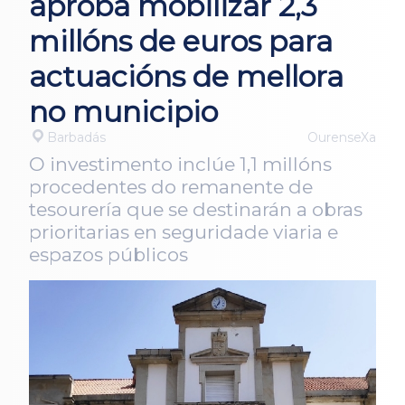
aproba mobilizar 2,3
millóns de euros para
actuacións de mellora
no municipio
Barbadás
OurenseXa
O investimento inclúe 1,1 millóns
procedentes do remanente de
tesourería que se destinarán a obras
prioritarias en seguridade viaria e
espazos públicos