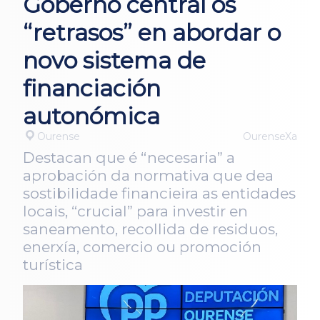
Goberno central os
“retrasos” en abordar o
novo sistema de
financiación
autonómica
Ourense
OurenseXa
Destacan que é “necesaria” a
aprobación da normativa que dea
sostibilidade financieira as entidades
locais, “crucial” para investir en
saneamento, recollida de residuos,
enerxía, comercio ou promoción
turística