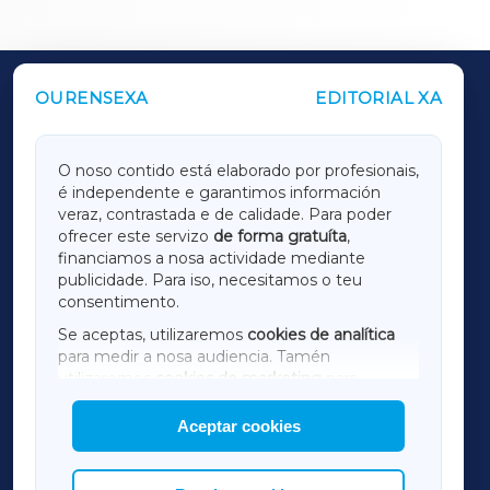
OURENSEXA
EDITORIAL XA
OUTROS PERIÓDICOS
GALICIAXA
O noso contido está elaborado por profesionais,
é independente e garantimos información
LUGOXA
veraz, contrastada e de calidade. Para poder
ofrecer este servizo
de forma gratuíta
,
financiamos a nosa actividade mediante
TERRACHAXA
publicidade. Para iso, necesitamos o teu
consentimento.
SARRIAXA
Se aceptas, utilizaremos
cookies de analítica
para medir a nosa audiencia. Tamén
AMARIÑAXA
utilizaremos
cookies de marketing
para
mostrar publicidade de terceiros.
Aceptar cookies
RIBEIRASACRAXA
Así mesmo, podes personalizar a elección das
cookies que desexas permitir.
ACORUÑAXA