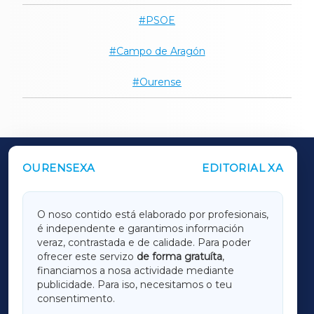
PSOE
Campo de Aragón
Ourense
OURENSEXA
EDITORIAL XA
OUTROS PERIÓDICOS
GALICIAXA
O noso contido está elaborado por profesionais,
é independente e garantimos información
LUGOXA
veraz, contrastada e de calidade. Para poder
ofrecer este servizo
de forma gratuíta
,
financiamos a nosa actividade mediante
TERRACHAXA
publicidade. Para iso, necesitamos o teu
consentimento.
SARRIAXA