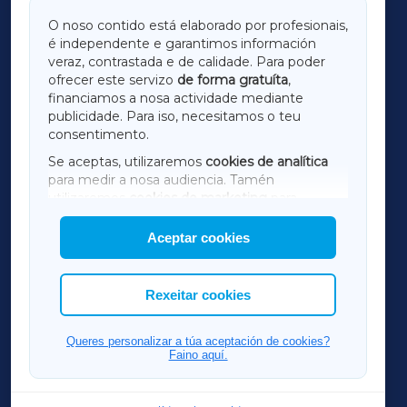
GALICIAXA
O noso contido está elaborado por profesionais,
é independente e garantimos información
LUGOXA
veraz, contrastada e de calidade. Para poder
ofrecer este servizo
de forma gratuíta
,
financiamos a nosa actividade mediante
TERRACHAXA
publicidade. Para iso, necesitamos o teu
consentimento.
SARRIAXA
Se aceptas, utilizaremos
cookies de analítica
para medir a nosa audiencia. Tamén
AMARIÑAXA
utilizaremos
cookies de marketing
para
mostrar publicidade de terceiros.
Aceptar cookies
RIBEIRASACRAXA
Así mesmo, podes personalizar a elección das
cookies que desexas permitir.
ACORUÑAXA
Rexeitar cookies
FERROLXA
Queres personalizar a túa aceptación de cookies?
Faino aquí.
OURENSEXA