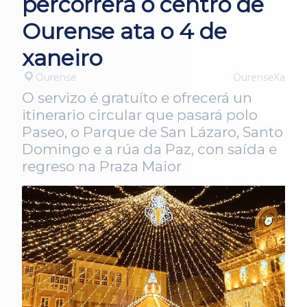
percorrerá o centro de
Ourense ata o 4 de
xaneiro
Ourense
OurenseXa
O servizo é gratuíto e ofrecerá un
itinerario circular que pasará polo
Paseo, o Parque de San Lázaro, Santo
Domingo e a rúa da Paz, con saída e
regreso na Praza Maior