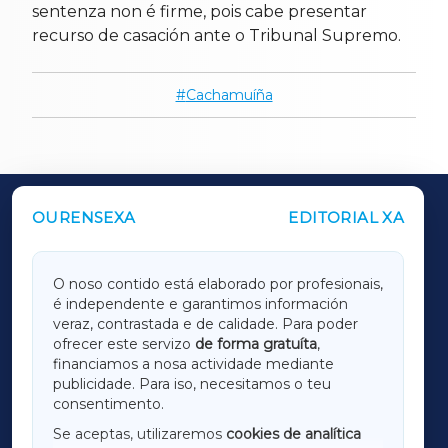
sentenza non é firme, pois cabe presentar
recurso de casación ante o Tribunal Supremo.
Cachamuíña
OURENSEXA
EDITORIAL XA
OUTROS PERIÓDICOS
GALICIAXA
O noso contido está elaborado por profesionais,
é independente e garantimos información
LUGOXA
veraz, contrastada e de calidade. Para poder
ofrecer este servizo
de forma gratuíta
,
financiamos a nosa actividade mediante
TERRACHAXA
publicidade. Para iso, necesitamos o teu
consentimento.
SARRIAXA
Se aceptas, utilizaremos
cookies de analítica