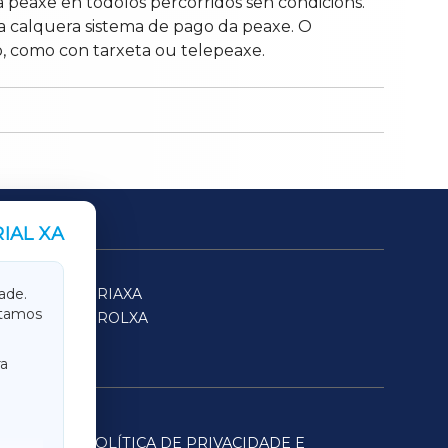
 peaxe en tódolos percorridos sen condicións.
ra calquera sistema de pago da peaxe. O
, como con tarxeta ou telepeaxe.
IAL XA
SARRIAXA
ade.
itamos
FERROLXA
a
POLÍTICA DE PRIVACIDADE E