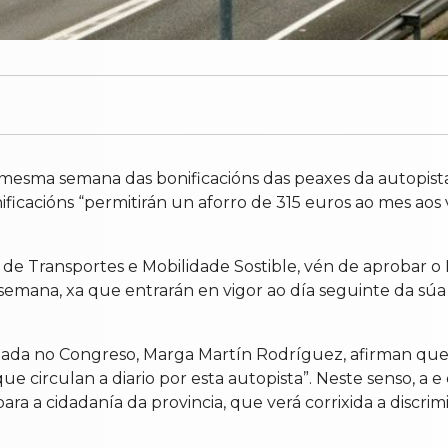
 mesma semana das bonificacións das peaxes da autopis
onificacións “permitirán un aforro de 315 euros ao mes aos
o de Transportes e Mobilidade Sostible, vén de aprobar o
emana, xa que entrarán en vigor ao día seguinte da súa 
utada no Congreso, Marga Martín Rodríguez, afirman que
ue circulan a diario por esta autopista”. Neste senso, a e
a a cidadanía da provincia, que verá corrixida a discrimi