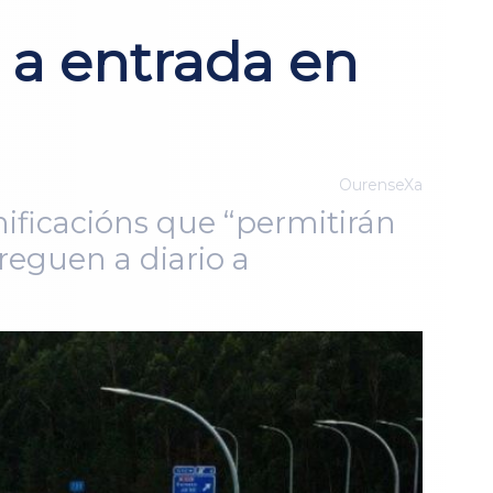
 a entrada en
OurenseXa
ificacións que “permitirán
reguen a diario a