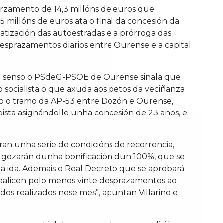
 orzamento de 14,3 millóns de euros que
5 millóns de euros ata o final da concesión da
tización das autoestradas e a prórroga das
esprazamentos diarios entre Ourense e a capital
este senso o PSdeG-PSOE de Ourense sinala que
 socialista o que axuda aos petos da veciñanza
uíto o tramo da AP-53 entre Dozón e Ourense,
ista asignándolle unha concesión de 23 anos, e
an unha serie de condicións de recorrencia,
s, gozarán dunha bonificación dun 100%, que se
 da ida. Ademais o Real Decreto que se aprobará
 realicen polo menos vinte desprazamentos ao
os realizados nese mes”, apuntan Villarino e