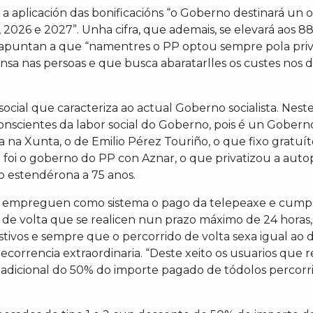
 a aplicación das bonificacións “o Goberno destinará un
2026 e 2027”. Unha cifra, que ademais, se elevará aos 88
apuntan a que “namentres o PP optou sempre pola priva
 nas persoas e que busca abaratarlles os custes nos d
 social que caracteriza ao actual Goberno socialista. N
nscientes da labor social do Goberno, pois é un Goberno
sta na Xunta, o de Emilio Pérez Touriño, o que fixo grat
i o goberno do PP con Aznar, o que privatizou a autop
o estendérona a 75 anos.
que empreguen como sistema o pago da telepeaxe e cumpr
s de volta que se realicen nun prazo máximo de 24 hora
estivos e sempre que o percorrido de volta sexa igual ao
recorrencia extraordinaria. “Deste xeito os usuarios que
adicional do 50% do importe pagado de tódolos percorrid