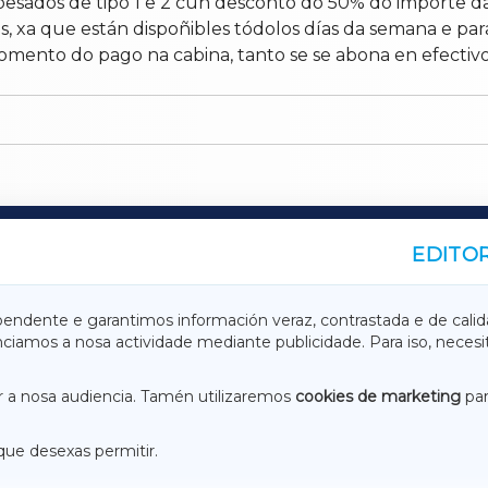
pesados de tipo 1 e 2 cun desconto do 50% do importe da
s, xa que están dispoñibles tódolos días da semana e pa
mento do pago na cabina, tanto se se abona en efectivo
EDITOR
A
TERRACHAXA
pendente e garantimos información veraz, contrastada e de calid
anciamos a nosa actividade mediante publicidade. Para iso, neces
ASACRAXA
ACORUÑAXA
 a nosa audiencia. Tamén utilizaremos
cookies de marketing
par
que desexas permitir.
ACEBOOK
CONTACTO