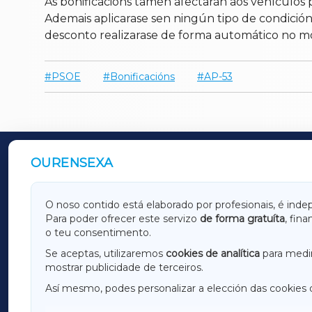
As bonificacións tamén afectarán aos vehículos 
Ademais aplicarase sen ningún tipo de condición
desconto realizarase de forma automático no mo
PSOE
Bonificacións
AP-53
OURENSEXA
OUTROS PERIÓDICOS
GALICIAXA
LUGOX
O noso contido está elaborado por profesionais, é inde
Para poder ofrecer este servizo
de forma gratuíta
, fin
AMARIÑAXA
RIBEIR
o teu consentimento.
OURENSEXA
Se aceptas, utilizaremos
cookies de analítica
para medir
mostrar publicidade de terceiros.
Así mesmo, podes personalizar a elección das cookies 
F