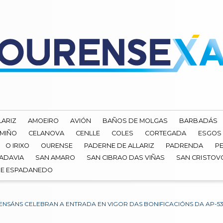
LARIZ
AMOEIRO
AVIÓN
BAÑOS DE MOLGAS
BARBADÁS
 MIÑO
CELANOVA
CENLLE
COLES
CORTEGADA
ESGOS
O IRIXO
OURENSE
PADERNE DE ALLARIZ
PADRENDA
PE
ADAVIA
SAN AMARO
SAN CIBRAO DAS VIÑAS
SAN CRISTOV
DE ESPADANEDO
ENSÁNS CELEBRAN A ENTRADA EN VIGOR DAS BONIFICACIÓNS DA AP-5