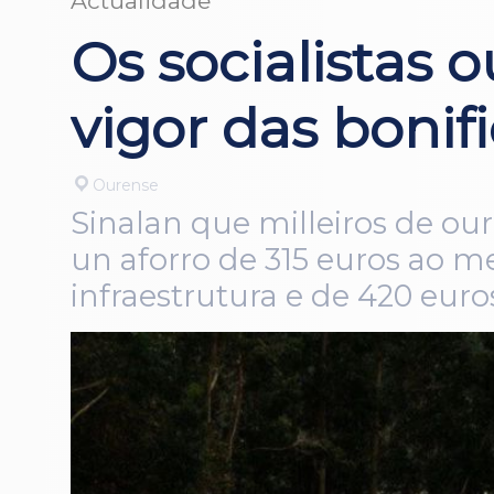
Actualidade
Os socialistas 
vigor das bonif
Ourense
Sinalan que milleiros de ou
un aforro de 315 euros ao m
infraestrutura e de 420 euro