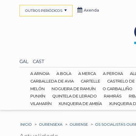
Axenda
OUTROS PERIÓDICOS
GAL
CAST
A ARNOIA
A BOLA
A MERCA
A PEROXA
AL
CARBALLEDA DE AVIA
CARTELLE
CASTRELO DE
MELÓN
NOGUEIRA DE RAMUÍN
O CARBALLIÑO
PUNXÍN
QUINTELA DE LEIRADO
RAMIRÁS
RIB
VILAMARÍN
XUNQUEIRA DE AMBÍA
XUNQUEIRA 
INICIO
>
OURENSEXA
>
OURENSE
>
OS SOCIALISTAS OUR