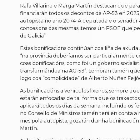
Rafa Villarino e Marga Martín destacan que para
financiarán todos os decontos da AP-53 en 2025, 
autopista no ano 2074. A deputada e o senador 
concesións das mesmas, temos un PSOE que pensa
de Galicia”.
Estas bonificacións continúan coa liña de axuda
“na provincia deberíamos ser particularmente co
coas bonificacións, como foi un goberno sociali
transformándoa na AG-53”. Lembran tamén que fo
logo coa “complicidade” de Alberto Núñez Feijó
As bonificacións a vehículos lixeiros, sempre 
estarán enfocadas de tal forma que os traxecto
aplicará todos os días da semana, incluíndo os f
no Consello de Ministros tamén terá en conta a 
mes pola autopista, gozarán dunha bonificación 
Martín.