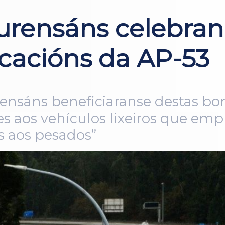
ourensáns celebran
icacións da AP-53
rensáns beneficiaranse destas bon
es aos vehículos lixeiros que emp
s aos pesados”