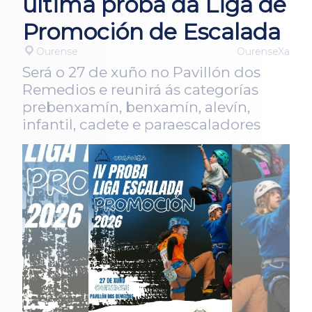
última proba da Liga de
Promoción de Escalada
Ourense
OurenseXa
Será o 27 de xuño no Pavillón dos
Remedios e reunirá ás categorías
prebenxamín, benxamín, alevín,
infantil, cadete e paraescaladores