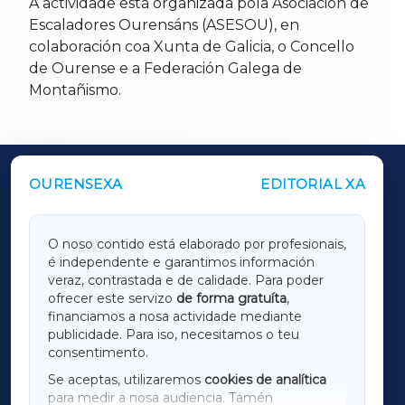
A actividade está organizada pola Asociación de
Escaladores Ourensáns (ASESOU), en
colaboración coa Xunta de Galicia, o Concello
de Ourense e a Federación Galega de
Montañismo.
OURENSEXA
EDITORIAL XA
OUTROS PERIÓDICOS
GALICIAXA
O noso contido está elaborado por profesionais,
é independente e garantimos información
LUGOXA
veraz, contrastada e de calidade. Para poder
ofrecer este servizo
de forma gratuíta
,
financiamos a nosa actividade mediante
TERRACHAXA
publicidade. Para iso, necesitamos o teu
consentimento.
SARRIAXA
Se aceptas, utilizaremos
cookies de analítica
para medir a nosa audiencia. Tamén