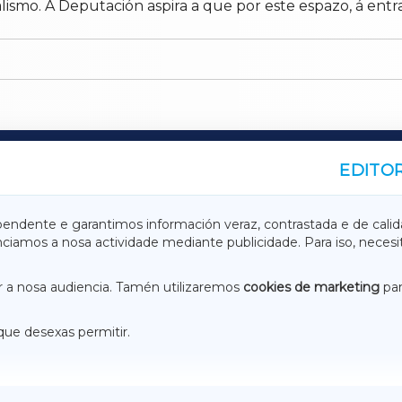
mo. A Deputación aspira a que por este espazo, á entrad
EDITOR
A
TERRACHAXA
pendente e garantimos información veraz, contrastada e de calid
anciamos a nosa actividade mediante publicidade. Para iso, neces
ASACRAXA
ACORUÑAXA
 a nosa audiencia. Tamén utilizaremos
cookies de marketing
par
que desexas permitir.
ACEBOOK
CONTACTO
NSTAGRAM
EMEROTECA