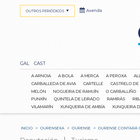
Axenda
OUTROS PERIÓDICOS
GAL
CAST
A ARNOIA
A BOLA
A MERCA
A PEROXA
AL
CARBALLEDA DE AVIA
CARTELLE
CASTRELO DE
MELÓN
NOGUEIRA DE RAMUÍN
O CARBALLIÑO
PUNXÍN
QUINTELA DE LEIRADO
RAMIRÁS
RIB
VILAMARÍN
XUNQUEIRA DE AMBÍA
XUNQUEIRA 
INICIO
>
OURENSEXA
>
OURENSE
>
OURENSE CONTARÁ C
|