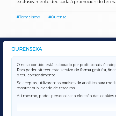
exclusivamente dedicada á promoción do termalis
Termalismo
Ourense
OURENSEXA
OUTROS PERIÓDICOS
GALICIAXA
LUGOX
O noso contido está elaborado por profesionais, é inde
Para poder ofrecer este servizo
de forma gratuíta
, fin
AMARIÑAXA
RIBEIR
o teu consentimento.
OURENSEXA
Se aceptas, utilizaremos
cookies de analítica
para medir
mostrar publicidade de terceiros.
Así mesmo, podes personalizar a elección das cookies 
F
I
H