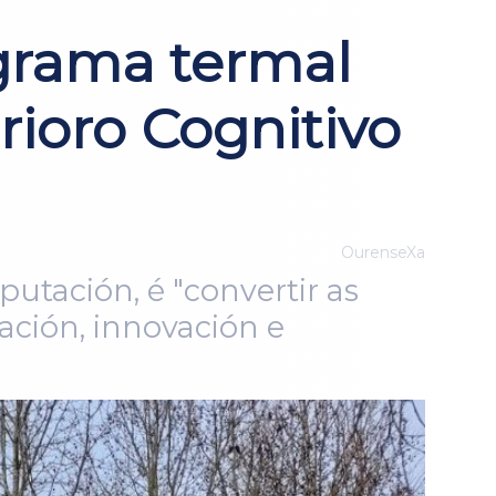
grama termal
ioro Cognitivo
OurenseXa
putación, é "convertir as
zación, innovación e