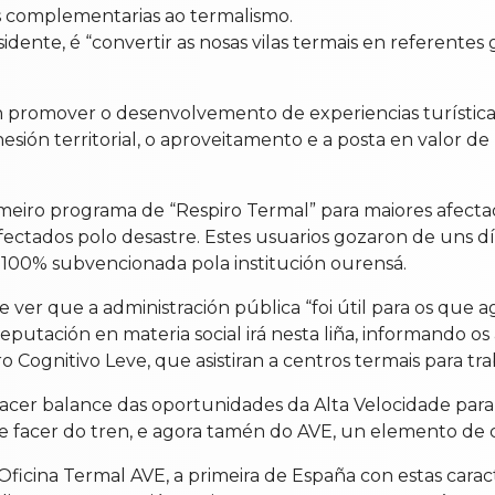
s complementarias ao termalismo.
sidente, é “convertir as nosas vilas termais en referentes 
n promover o desenvolvemento de experiencias turística
ión territorial, o aproveitamento e a posta en valor de r
meiro programa de “Respiro Termal” para maiores afectad
fectados polo desastre. Estes usuarios gozaron de uns dí
, 100% subvencionada pola institución ourensá.
 ver que a administración pública “foi útil para os que ag
utación en materia social irá nesta liña, informando os
Cognitivo Leve, que asistiran a centros termais para tra
facer balance das oportunidades da Alta Velocidade pa
 facer do tren, e agora tamén do AVE, un elemento de c
cina Termal AVE, a primeira de España con estas caract