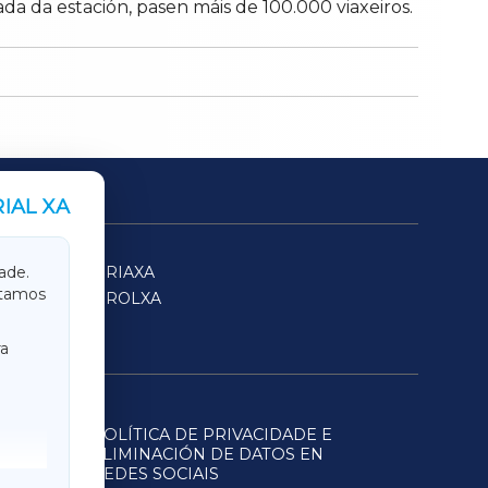
a da estación, pasen máis de 100.000 viaxeiros.
IAL XA
SARRIAXA
ade.
itamos
FERROLXA
a
POLÍTICA DE PRIVACIDADE E
ELIMINACIÓN DE DATOS EN
REDES SOCIAIS