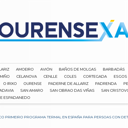
LARIZ
AMOEIRO
AVIÓN
BAÑOS DE MOLGAS
BARBADÁS
 MIÑO
CELANOVA
CENLLE
COLES
CORTEGADA
ESGOS
O IRIXO
OURENSE
PADERNE DE ALLARIZ
PADRENDA
PE
ADAVIA
SAN AMARO
SAN CIBRAO DAS VIÑAS
SAN CRISTOV
DE ESPADANEDO
O PRIMEIRO PROGRAMA TERMAL EN ESPAÑA PARA PERSOAS CON DET