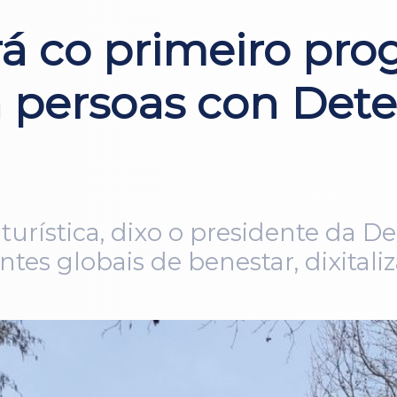
á co primeiro pro
 persoas con Deter
turística, dixo o presidente da De
ntes globais de benestar, dixitali