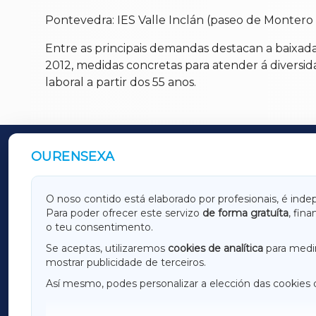
Pontevedra: IES Valle Inclán (paseo de Montero 
Entre as principais demandas destacan a baixada 
2012, medidas concretas para atender á diversid
laboral a partir dos 55 anos.
OURENSEXA
OUTROS PERIÓDICOS
GALICIAXA
LUGOX
O noso contido está elaborado por profesionais, é inde
Para poder ofrecer este servizo
de forma gratuíta
, fin
AMARIÑAXA
RIBEIR
o teu consentimento.
OURENSEXA
Se aceptas, utilizaremos
cookies de analítica
para medir
mostrar publicidade de terceiros.
Así mesmo, podes personalizar a elección das cookies 
F