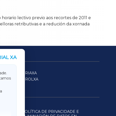
horario lectivo previo aos recortes de 2011 e
elloras retributivas e a redución da xornada
IAL XA
SARRIAXA
ade.
itamos
FERROLXA
a
POLÍTICA DE PRIVACIDADE E