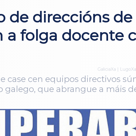
 de direccións de
n a folga docente
GaliciaXa | LugoX
case cen equipos directivos sú
co galego, que abrangue a máis d