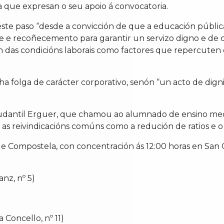
a que expresan o seu apoio á convocatoria.
ste paso “desde a convicción de que a educación públic
de e recoñecemento para garantir un servizo digno e de 
ción das condicións laborais como factores que repercut
 folga de carácter corporativo, senón “un acto de dign
dantil Erguer, que chamou ao alumnado de ensino medio 
 as reivindicacións comúns como a redución de ratios e o
e Compostela, con concentración ás 12:00 horas en San C
nz, nº 5)
 Concello, nº 11)