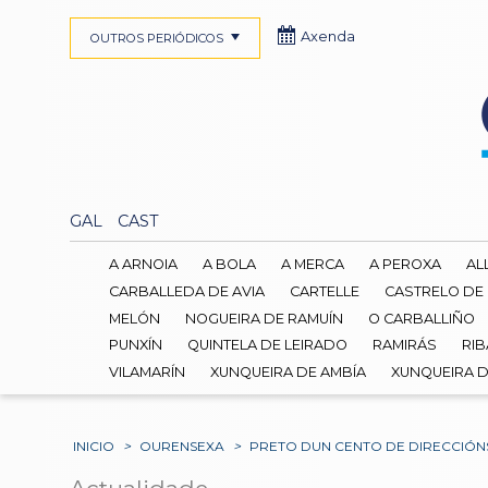
Axenda
OUTROS PERIÓDICOS
GAL
CAST
A ARNOIA
A BOLA
A MERCA
A PEROXA
AL
CARBALLEDA DE AVIA
CARTELLE
CASTRELO DE
MELÓN
NOGUEIRA DE RAMUÍN
O CARBALLIÑO
PUNXÍN
QUINTELA DE LEIRADO
RAMIRÁS
RIB
VILAMARÍN
XUNQUEIRA DE AMBÍA
XUNQUEIRA 
INICIO
>
OURENSEXA
>
PRETO DUN CENTO DE DIRECCIÓN