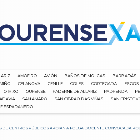
LARIZ
AMOEIRO
AVIÓN
BAÑOS DE MOLGAS
BARBADÁS
 MIÑO
CELANOVA
CENLLE
COLES
CORTEGADA
ESGOS
O IRIXO
OURENSE
PADERNE DE ALLARIZ
PADRENDA
PE
ADAVIA
SAN AMARO
SAN CIBRAO DAS VIÑAS
SAN CRISTOV
DE ESPADANEDO
S DE CENTROS PÚBLICOS APOIAN A FOLGA DOCENTE CONVOCADA POLA