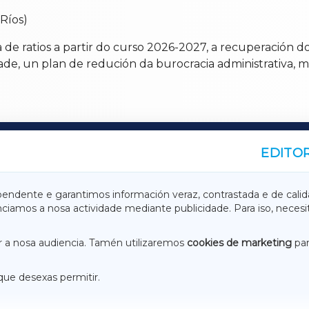
Ríos)
de ratios a partir do curso 2026-2027, a recuperación do 
ade, un plan de redución da burocracia administrativa, m
EDITOR
A
TERRACHAXA
pendente e garantimos información veraz, contrastada e de calid
anciamos a nosa actividade mediante publicidade. Para iso, neces
ASACRAXA
ACORUÑAXA
 a nosa audiencia. Tamén utilizaremos
cookies de marketing
par
que desexas permitir.
ACEBOOK
CONTACTO