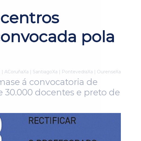
 centros
 convocada pola
a | ACoruñaXa | SantiagoXa | PontevedraXa | OurenseXa
mase á convocatoria de
e 30.000 docentes e preto de