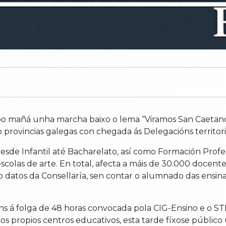
bo mañá unha marcha baixo o lema “Viramos San Caetano” 
 provincias galegas con chegada ás Delegacións territori
sde Infantil até Bacharelato, así como Formación Profes
e escolas de arte. En total, afecta a máis de 30.000 docent
datos da Consellaría, sen contar o alumnado das ensinanz
 á folga de 48 horas convocada pola CIG-Ensino e o ST
e nos propios centros educativos, esta tarde fíxose púb