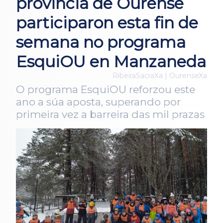
provincia de Ourense
participaron esta fin de
semana no programa
EsquiOU en Manzaneda
RibeiraSacraXa | OurenseXa
O programa EsquiOU reforzou este
ano a súa aposta, superando por
primeira vez a barreira das mil prazas