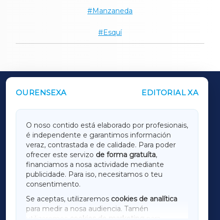
Manzaneda
Esquí
OURENSEXA
EDITORIAL XA
OUTROS PERIÓDICOS
GALICIAXA
O noso contido está elaborado por profesionais,
é independente e garantimos información
LUGOXA
veraz, contrastada e de calidade. Para poder
ofrecer este servizo
de forma gratuíta
,
financiamos a nosa actividade mediante
TERRACHAXA
publicidade. Para iso, necesitamos o teu
consentimento.
SARRIAXA
Se aceptas, utilizaremos
cookies de analítica
para medir a nosa audiencia. Tamén
AMARIÑAXA
utilizaremos
cookies de marketing
para