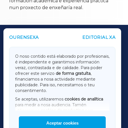
formación académica e experiencia práctica
nun proxecto de enxeñaría real.
OURENSEXA
EDITORIAL XA
OUTROS PERIÓDICOS
GALICIAXA
O noso contido está elaborado por profesionais,
é independente e garantimos información
LUGOXA
veraz, contrastada e de calidade. Para poder
ofrecer este servizo
de forma gratuíta
,
financiamos a nosa actividade mediante
TERRACHAXA
publicidade. Para iso, necesitamos o teu
consentimento.
SARRIAXA
Se aceptas, utilizaremos
cookies de analítica
para medir a nosa audiencia. Tamén
AMARIÑAXA
utilizaremos
cookies de marketing
para
mostrar publicidade de terceiros.
Aceptar cookies
RIBEIRASACRAXA
Así mesmo, podes personalizar a elección das