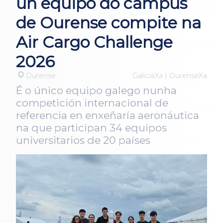
un equipo do campus
de Ourense compite na
Air Cargo Challenge
2026
Ourense
GaliciaXa | OurenseXa
É o único equipo galego nunha
competición internacional de
referencia en enxeñaría aeronáutica
na que participan 34 equipos
universitarios de 20 países