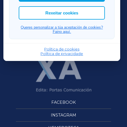
cookies que desexas permitir.
ACORUÑAXA
Rexeitar cookies
FERROLXA
Queres personalizar a túa aceptación de cookies?
Faino aquí.
OURENSEXA
Política de cookies
Política de privacidade
FACEBOOK
INSTAGRAM