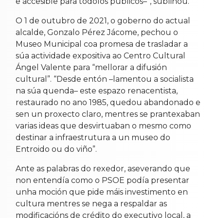
e accesible para tódolos públicos–”, subliñou.
O 1 de outubro de 2021, o goberno do actual
alcalde, Gonzalo Pérez Jácome, pechou o
Museo Municipal coa promesa de trasladar a
súa actividade expositiva ao Centro Cultural
Ángel Valente para “mellorar a difusión
cultural”. “Desde entón –lamentou a socialista
na súa quenda– este espazo renacentista,
restaurado no ano 1985, quedou abandonado e
sen un proxecto claro, mentres se prantexaban
varias ideas que desvirtuaban o mesmo como
destinar a infraestrutura a un museo do
Entroido ou do viño”.
Ante as palabras do rexedor, aseverando que
non entendía como o PSOE podía presentar
unha moción que pide máis investimento en
cultura mentres se nega a respaldar as
modificacións de crédito do executivo local, a