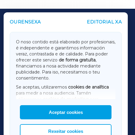
OURENSEXA
EDITORIAL XA
OUTROS PERIÓDICOS
GALICIAXA
O noso contido está elaborado por profesionais,
é independente e garantimos información
LUGOXA
veraz, contrastada e de calidade. Para poder
ofrecer este servizo
de forma gratuíta
,
financiamos a nosa actividade mediante
TERRACHAXA
publicidade. Para iso, necesitamos o teu
consentimento.
SARRIAXA
Se aceptas, utilizaremos
cookies de analítica
para medir a nosa audiencia. Tamén
AMARIÑAXA
utilizaremos
cookies de marketing
para
mostrar publicidade de terceiros.
Aceptar cookies
RIBEIRASACRAXA
Así mesmo, podes personalizar a elección das
cookies que desexas permitir.
ACORUÑAXA
Rexeitar cookies