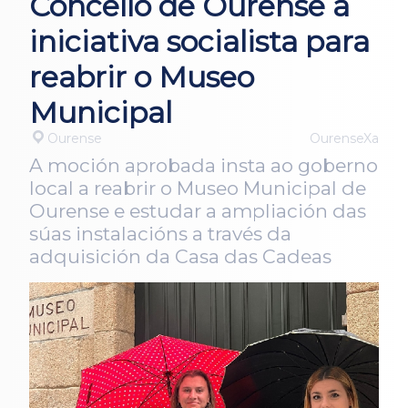
Concello de Ourense a
iniciativa socialista para
reabrir o Museo
Municipal
Ourense
OurenseXa
A moción aprobada insta ao goberno
local a reabrir o Museo Municipal de
Ourense e estudar a ampliación das
súas instalacións a través da
adquisición da Casa das Cadeas