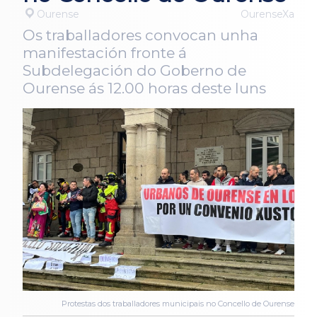
Ourense
OurenseXa
Os traballadores convocan unha
manifestación fronte á
Subdelegación do Goberno de
Ourense ás 12.00 horas deste luns
Protestas dos traballadores municipais no Concello de Ourense