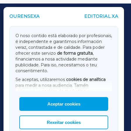
OURENSEXA
EDITORIAL XA
OUTROS PERIÓDICOS
GALICIAXA
O noso contido está elaborado por profesionais,
é independente e garantimos información
LUGOXA
veraz, contrastada e de calidade. Para poder
ofrecer este servizo
de forma gratuíta
,
financiamos a nosa actividade mediante
TERRACHAXA
publicidade. Para iso, necesitamos o teu
consentimento.
SARRIAXA
Se aceptas, utilizaremos
cookies de analítica
para medir a nosa audiencia. Tamén
AMARIÑAXA
utilizaremos
cookies de marketing
para
mostrar publicidade de terceiros.
Aceptar cookies
RIBEIRASACRAXA
Así mesmo, podes personalizar a elección das
cookies que desexas permitir.
ACORUÑAXA
Rexeitar cookies