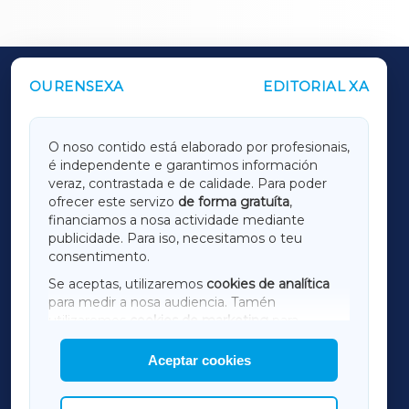
OURENSEXA
EDITORIAL XA
OUTROS PERIÓDICOS
GALICIAXA
O noso contido está elaborado por profesionais,
é independente e garantimos información
LUGOXA
veraz, contrastada e de calidade. Para poder
ofrecer este servizo
de forma gratuíta
,
financiamos a nosa actividade mediante
TERRACHAXA
publicidade. Para iso, necesitamos o teu
consentimento.
SARRIAXA
Se aceptas, utilizaremos
cookies de analítica
para medir a nosa audiencia. Tamén
AMARIÑAXA
utilizaremos
cookies de marketing
para
mostrar publicidade de terceiros.
Aceptar cookies
RIBEIRASACRAXA
Así mesmo, podes personalizar a elección das
cookies que desexas permitir.