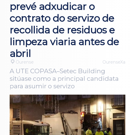
prevé adxudicar o
contrato do servizo de
recollida de residuos e
limpeza viaria antes de
abril
Ourense
OurenseXa
A UTE COPASA–Setec Building
sitúase como a principal candidata
para asumir o servizo