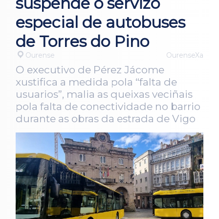
suspende o servizo
especial de autobuses
de Torres do Pino
Ourense
OurenseXa
O executivo de Pérez Jácome
xustifica a medida pola “falta de
usuarios”, malia as queixas veciñais
pola falta de conectividade no barrio
durante as obras da estrada de Vigo