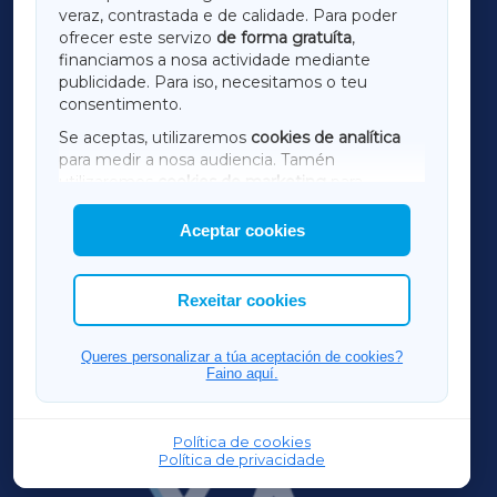
LUGOXA
veraz, contrastada e de calidade. Para poder
ofrecer este servizo
de forma gratuíta
,
financiamos a nosa actividade mediante
TERRACHAXA
publicidade. Para iso, necesitamos o teu
consentimento.
SARRIAXA
Se aceptas, utilizaremos
cookies de analítica
para medir a nosa audiencia. Tamén
AMARIÑAXA
utilizaremos
cookies de marketing
para
mostrar publicidade de terceiros.
Aceptar cookies
RIBEIRASACRAXA
Así mesmo, podes personalizar a elección das
cookies que desexas permitir.
ACORUÑAXA
Rexeitar cookies
FERROLXA
Queres personalizar a túa aceptación de cookies?
Faino aquí.
OURENSEXA
Política de cookies
Política de privacidade