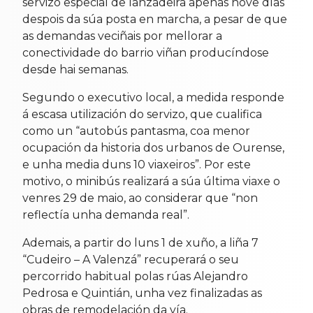
servizo especial de lanzadeira apenas nove días
despois da súa posta en marcha, a pesar de que
as demandas veciñais por mellorar a
conectividade do barrio viñan producíndose
desde hai semanas.
Segundo o executivo local, a medida responde
á escasa utilización do servizo, que cualifica
como un “autobús pantasma, coa menor
ocupación da historia dos urbanos de Ourense,
e unha media duns 10 viaxeiros”. Por este
motivo, o minibús realizará a súa última viaxe o
venres 29 de maio, ao considerar que “non
reflectía unha demanda real”.
Ademais, a partir do luns 1 de xuño, a liña 7
“Cudeiro – A Valenzá” recuperará o seu
percorrido habitual polas rúas Alejandro
Pedrosa e Quintián, unha vez finalizadas as
obras de remodelación da vía.