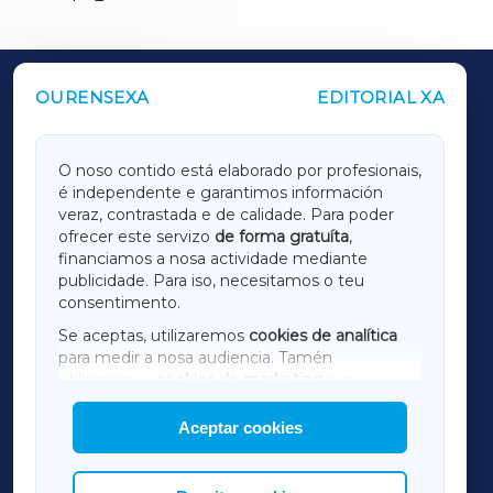
OURENSEXA
EDITORIAL XA
OUTROS PERIÓDICOS
GALICIAXA
O noso contido está elaborado por profesionais,
é independente e garantimos información
LUGOXA
veraz, contrastada e de calidade. Para poder
ofrecer este servizo
de forma gratuíta
,
financiamos a nosa actividade mediante
TERRACHAXA
publicidade. Para iso, necesitamos o teu
consentimento.
SARRIAXA
Se aceptas, utilizaremos
cookies de analítica
para medir a nosa audiencia. Tamén
AMARIÑAXA
utilizaremos
cookies de marketing
para
mostrar publicidade de terceiros.
Aceptar cookies
RIBEIRASACRAXA
Así mesmo, podes personalizar a elección das
cookies que desexas permitir.
ACORUÑAXA