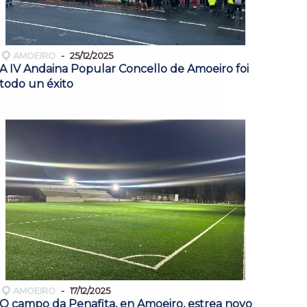
AMOEIRO
25/12/2025
A IV Andaina Popular Concello de Amoeiro foi
todo un éxito
AMOEIRO
17/12/2025
O campo da Penafita, en Amoeiro, estrea novo