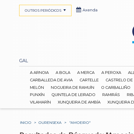
Axenda
OUTROS PERIÓDICOS
GAL
A ARNOIA
A BOLA
A MERCA
A PEROXA
AL
CARBALLEDA DE AVIA
CARTELLE
CASTRELO DE
MELÓN
NOGUEIRA DE RAMUÍN
O CARBALLIÑO
PUNXÍN
QUINTELA DE LEIRADO
RAMIRÁS
RIB
VILAMARÍN
XUNQUEIRA DE AMBÍA
XUNQUEIRA 
INICIO
>
OURENSEXA
>
"AMOEIRO"