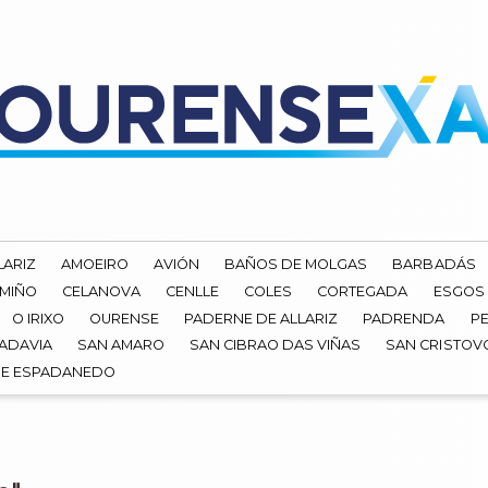
LARIZ
AMOEIRO
AVIÓN
BAÑOS DE MOLGAS
BARBADÁS
 MIÑO
CELANOVA
CENLLE
COLES
CORTEGADA
ESGOS
O IRIXO
OURENSE
PADERNE DE ALLARIZ
PADRENDA
PE
ADAVIA
SAN AMARO
SAN CIBRAO DAS VIÑAS
SAN CRISTOV
DE ESPADANEDO